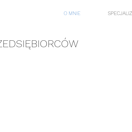
O MNIE
SPECJALI
ZEDSIĘBIORCÓW
iębiorców od startup po duże korporacje. Jesteśmy 
a uczestniczymy w pracach również jako członkowi
 weryfikacji korporacyjnych standardów w szczegó
 dofinansowania ze środków publicznych.