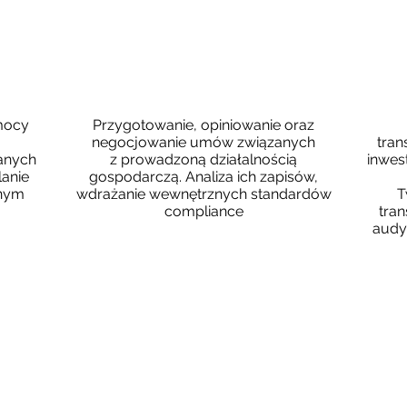
NA
NEGOCJOWANIE UMÓW
P
mocy
Przygotowanie, opiniowanie oraz
negocjowanie umów związanych
tran
anych
z prowadzoną działalnością
inwest
lanie
gospodarczą. Analiza ich zapisów,
wnym
wdrażanie wewnętrznych standardów
T
compliance
tra
audy