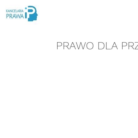
PRAWO DLA PR
Wspieramy prawnie przeds
pomocy bieżącego wsparci
niezbędne kompetencje do
transakcji czy uzyskaniem