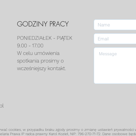
GODZINY PRACY
PONIEDZIAŁEK - PIĄTEK
9.00 - 17.00
W celu umówienia
spotkania prosimy o
wcześniejszy kontakt.
pl
ać cookies, w przypadku braku zgody prosimy o zmianę ustawień prywatności w
elaria Prawa IP radca prawny Karol Kozieł, NIP: 796-270-71-72. Dane osobowe bę