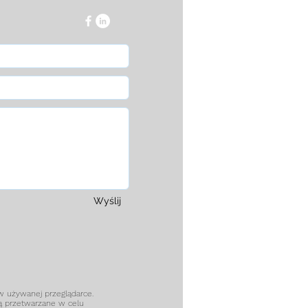
Wyślij
 używanej przeglądarce.
dą przetwarzane w celu