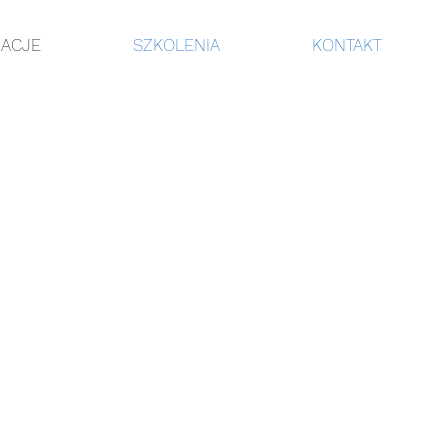
ZACJE
SZKOLENIA
KONTAKT
elastyczni i w przypadku
e Rad Nadzorczych, posiadając
lności przed dokonaniem