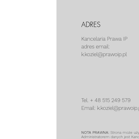
ADRES
Kancelaria Prawa IP
adres email:
k.koziel@prawoip.pl
Tel. + 48 515 249 579
Email: k.koziel@prawoip.
NOTA PRAWNA:
Strona może używ
Administratorem danych jest Kanc